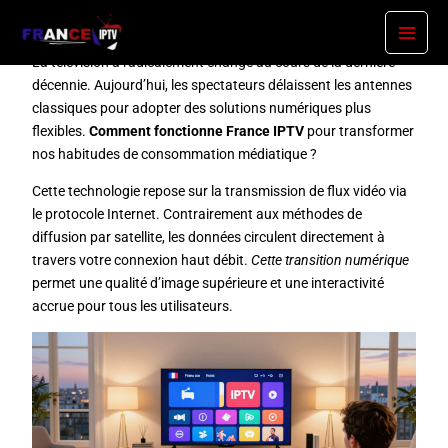
Skip
Comment fonctionne France IPTV – Guide complet IPTV
to
France
content
La télévision a radicalement changé au cours de la dernière
décennie. Aujourd’hui, les spectateurs délaissent les antennes
classiques pour adopter des solutions numériques plus
flexibles.
Comment fonctionne France IPTV
pour transformer
nos habitudes de consommation médiatique ?
Cette technologie repose sur la transmission de flux vidéo via
le protocole Internet. Contrairement aux méthodes de
diffusion par satellite, les données circulent directement à
travers votre connexion haut débit.
Cette transition numérique
permet une qualité d’image supérieure et une interactivité
accrue pour tous les utilisateurs.