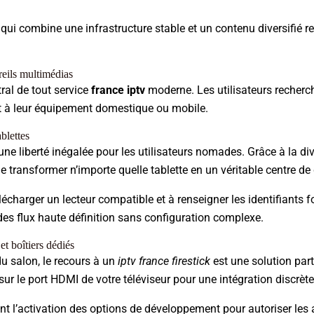
qui combine une infrastructure stable et un contenu diversifié re
reils multimédias
ntral de tout service
france iptv
moderne. Les utilisateurs recherc
t à leur équipement domestique ou mobile.
blettes
une liberté inégalée pour les utilisateurs nomades. Grâce à la di
 de transformer n’importe quelle tablette en un véritable centre de
lécharger un lecteur compatible et à renseigner les identifiants 
des flux haute définition sans configuration complexe.
t boîtiers dédiés
du salon, le recours à un
iptv france firestick
est une solution part
r le port HDMI de votre téléviseur pour une intégration discrète
 l’activation des options de développement pour autoriser les ap