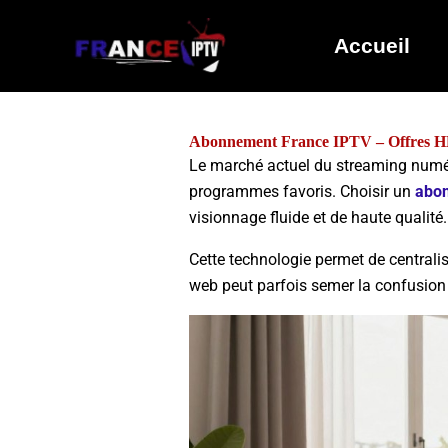
Skip
to
Accueil
content
Abonnement France IPTV – Offres H
Le marché actuel du streaming numéri
programmes favoris. Choisir un
abo
visionnage fluide et de haute qualité.
Cette technologie permet de centralis
web peut parfois semer la confusion 