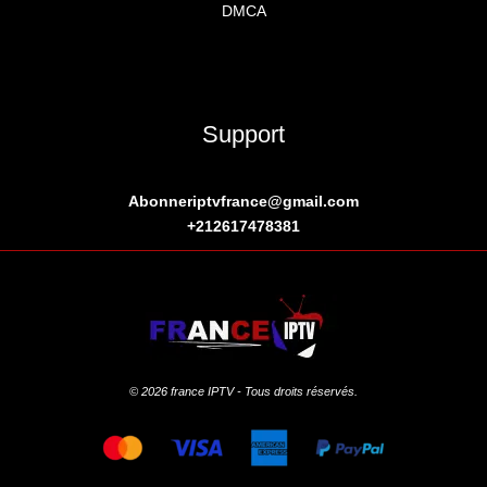
DMCA
Support
Abonneriptvfrance@gmail.com
+
212617478381
© 2026 france IPTV - Tous droits réservés.