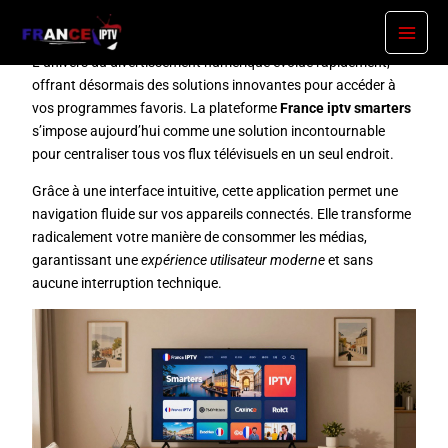
Skip
France IPTV Smarters – Abonnement IPTV Compatible IPTV
to
Smarters Pro
content
L’univers du divertissement numérique évolue rapidement,
offrant désormais des solutions innovantes pour accéder à
vos programmes favoris. La plateforme
France iptv smarters
s’impose aujourd’hui comme une solution incontournable
pour centraliser tous vos flux télévisuels en un seul endroit.
Grâce à une interface intuitive, cette application permet une
navigation fluide sur vos appareils connectés. Elle transforme
radicalement votre manière de consommer les médias,
garantissant une
expérience utilisateur moderne
et sans
aucune interruption technique.